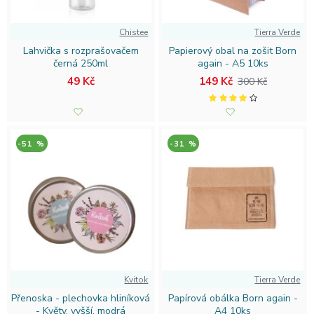
Chistee
Tierra Verde
Lahvička s rozprašovačem
Papierový obal na zošit Born
černá 250ml
again - A5 10ks
49 Kč
149 Kč
300 Kč
-51 %
-31 %
Kvitok
Tierra Verde
Přenoska - plechovka hliníková
Papírová obálka Born again -
- Květy, vyšší, modrá
A4 10ks