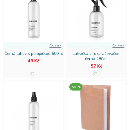
potřeb
a zajistěte svému zboží bezpečí i moderní vzhled.
Nejste si jistí, jaký typ obalu zvolit?
Prozkoumejte naši
pestrou nabídku a inspirujte se nejnovějšími trendy v
balení!
Chistee
Chistee
Černá láhev s pumpičkou 500ml
Lahvička s rozprašovačem
černá 280ml
49 Kč
57 Kč
-50 %