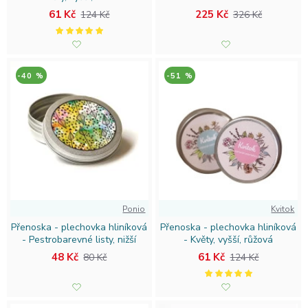
61 Kč
225 Kč
124 Kč
326 Kč
-40 %
-51 %
Ponio
Kvitok
Přenoska - plechovka hliníková
Přenoska - plechovka hliníková
- Pestrobarevné listy, nižší
- Květy, vyšší, růžová
48 Kč
61 Kč
80 Kč
124 Kč