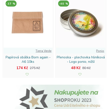
-37 %
-40 %
Tierra Verde
Ponio
Papírová obálka Born again -
Přenoska - plechovka hliníková
A6 10ks
- Logo ponio, nižší
174 Kč
48 Kč
275 Kč
80 Kč