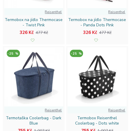
Reisenthel
Reisenthel
Termobox na jídlo Thermocase
Termobox na jídlo Thermocase
- Twist Pink
- Panda Dots Pink
326 Kč
326 Kč
477 Kč
477 Kč
-25 %
-25 %
Reisenthel
Reisenthel
Termotaška Coolerbag - Dark
Termobox Reisenthel
Blue
Coolerbag - Dots white
755 Kč
755 Kč
1 007 Kč
1 007 Kč