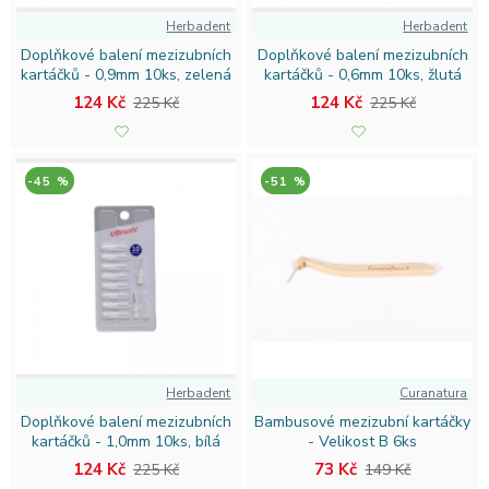
Herbadent
Herbadent
Doplňkové balení mezizubních
Doplňkové balení mezizubních
kartáčků - 0,9mm 10ks, zelená
kartáčků - 0,6mm 10ks, žlutá
124 Kč
124 Kč
225 Kč
225 Kč
-45 %
-51 %
Herbadent
Curanatura
Doplňkové balení mezizubních
Bambusové mezizubní kartáčky
kartáčků - 1,0mm 10ks, bílá
- Velikost B 6ks
124 Kč
73 Kč
225 Kč
149 Kč