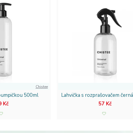
Chistee
 pumpičkou 500ml
Lahvička s rozprašovačem čern
9 Kč
57 Kč