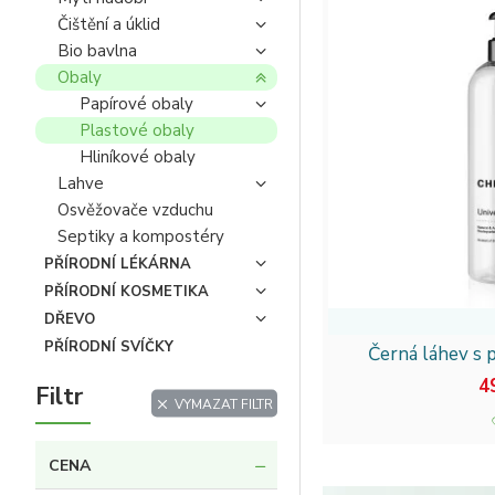
Čištění a úklid
Bio bavlna
Obaly
Papírové obaly
Plastové obaly
Hliníkové obaly
Lahve
Osvěžovače vzduchu
Septiky a kompostéry
PŘÍRODNÍ LÉKÁRNA
PŘÍRODNÍ KOSMETIKA
DŘEVO
PŘÍRODNÍ SVÍČKY
Černá láhev s
4
Filtr
VYMAZAT FILTR
CENA