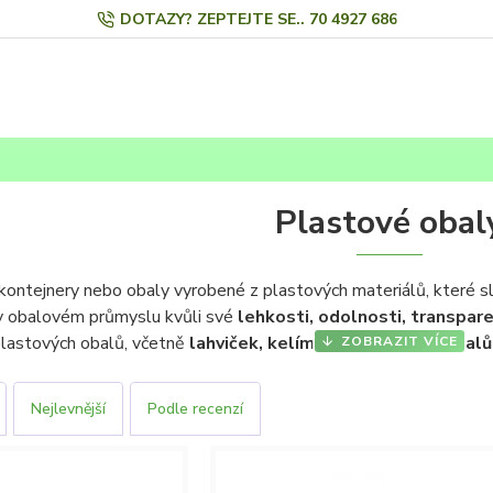
DOTAZY? ZEPTEJTE SE.. 70 4927 686
Plastové obal
kontejnery nebo obaly vyrobené z plastových materiálů, které slo
 v obalovém průmyslu kvůli své
lehkosti, odolnosti, transpar
lastových obalů, včetně
lahviček, kelímků, sáčků, fólií, obal
 druhy produktů.
ovače pro drogerii mohou být různých druhů a velikostí a slouží
Nejlevnější
Podle recenzí