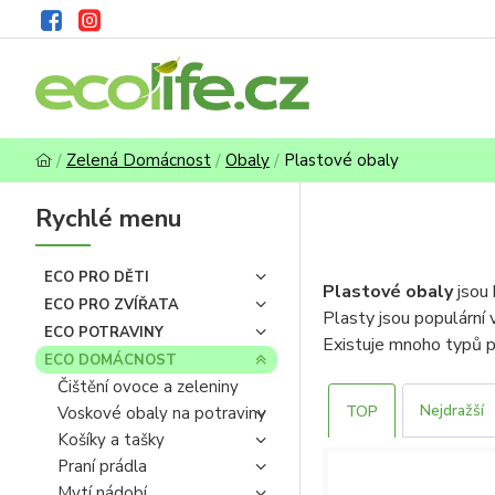
Zelená Domácnost
Obaly
Plastové obaly
Rychlé menu
ECO PRO DĚTI
Plastové obaly
jsou 
ECO PRO ZVÍŘATA
Plasty jsou populární
ECO POTRAVINY
Existuje mnoho typů p
ECO DOMÁCNOST
být použity pro různé
Čištění ovoce a zeleniny
Plastové náhradní dávk
Nejdražší
TOP
Voskové obaly na potraviny
produktů.
Košíky a tašky
Praní prádla
Mytí nádobí