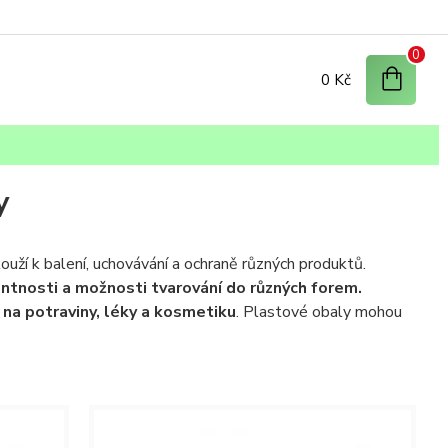
0
0 Kč
y
uží k balení, uchovávání a ochraně různých produktů.
entnosti a možnosti tvarování do různých forem.
ů na potraviny, léky a kosmetiku
. Plastové obaly mohou
 k dávkování různých
kosmetických nebo hygienických