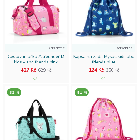
Reisenthel
Reisenthel
Cestovní taška Allrounder M
Kapsa na záda Mysac kids abc
kids - abc friends pink
friends blue
427 Kč
124 Kč
629 Kč
250 Kč
-32 %
-51 %