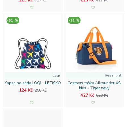
225 Kč
225 Kč
427 Kč
427 Kč
-51 %
-32 %
Loqi
Reisenthel
Kapsa na záda LOQI - LETISKO
Cestovní taška Allrounder XS
kids - Tiger navy
124 Kč
250 Kč
427 Kč
629 Kč