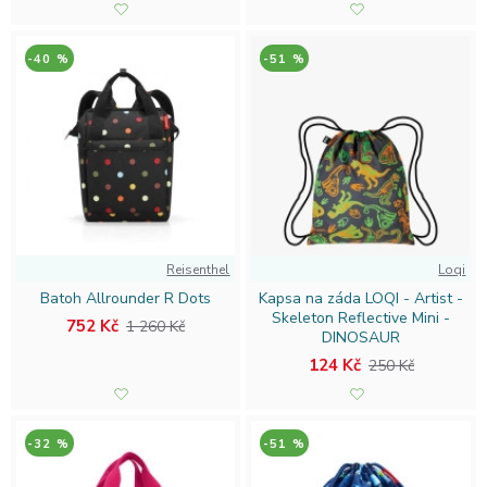
-40 %
-51 %
Reisenthel
Loqi
Batoh Allrounder R Dots
Kapsa na záda LOQI - Artist -
Skeleton Reflective Mini -
752 Kč
1 260 Kč
DINOSAUR
124 Kč
250 Kč
-32 %
-51 %