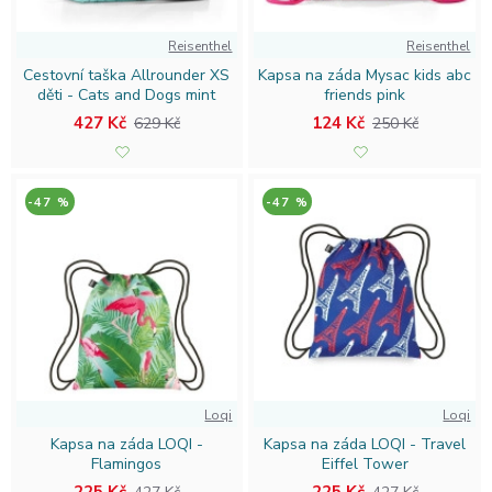
Reisenthel
Reisenthel
Cestovní taška Allrounder XS
Kapsa na záda Mysac kids abc
děti - Cats and Dogs mint
friends pink
427 Kč
124 Kč
629 Kč
250 Kč
-47 %
-47 %
Loqi
Loqi
Kapsa na záda LOQI -
Kapsa na záda LOQI - Travel
Flamingos
Eiffel Tower