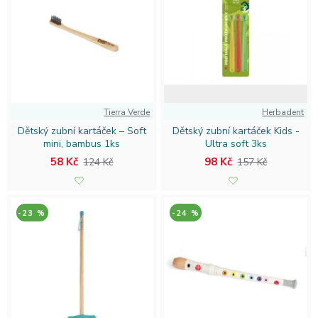
přírodní kosmetiku pro děti
nebo vybavte své děti do školy
s
ekologickou školní výbavou
. Který produkt z naší nabídky
vyzkoušíte jako první? Přesvědčte se sami a potěšte celou
rodinu i přírodu!
Tierra Verde
Herbadent
Dětský zubní kartáček – Soft
Dětský zubní kartáček Kids -
mini, bambus 1ks
Ultra soft 3ks
58 Kč
98 Kč
124 Kč
157 Kč
-23 %
-24 %