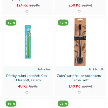
124 Kč
250 Kč
225 Kč
326 Kč
-41 %
-40 %
Herbadent
Jack N` Jill
Dětský zubní kartáček Kids -
Zubní kartáček se stojánkem -
Ultra soft, zelený
Černá, soft
48 Kč
149 Kč
81 Kč
250 Kč
-35 %
-26 %