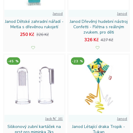
Janod
Janod
Janod Dětské zahradní nářadí -
Janod Dřevěný hudební nástroj
Metla s dřevěnou rukojetí
Confetti - Flétna s reálným
zvukem, pro děti
250 Kč
326 Kč
326 Kč
427 Kč
-45 %
-23 %
Jack N` Jill
Janod
Silikonový zubní kartáček na
Janod Létající draka Tropik -
prst pro miminka 2ks
Tukan