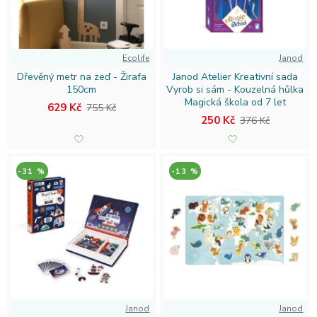
Ecolife
Janod
Dřevěný metr na zeď - Žirafa
Janod Atelier Kreativní sada
150cm
Vyrob si sám - Kouzelná hůlka
Magická škola od 7 let
629 Kč
755 Kč
250 Kč
376 Kč
-31 %
-13 %
Janod
Janod