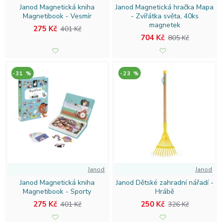
Janod Magnetická kniha
Janod Magnetická hračka Mapa
Magnetibook - Vesmír
- Zvířátka světa, 40ks
magnetek
275 Kč
401 Kč
704 Kč
805 Kč
-31 %
-23 %
Janod
Janod
Janod Magnetická kniha
Janod Dětské zahradní nářadí -
Magnetibook - Sporty
Hrábě
275 Kč
250 Kč
401 Kč
326 Kč