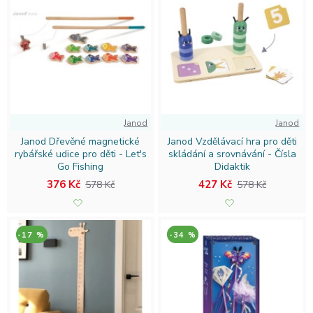
Janod
Janod
Janod Dřevěné magnetické
Janod Vzdělávací hra pro děti
rybářské udice pro děti - Let's
skládání a srovnávání - Čísla
Go Fishing
Didaktik
376 Kč
427 Kč
578 Kč
578 Kč
-17 %
-34 %