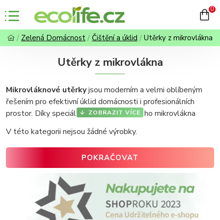
0
Zelená Domácnost
Čištění a úklid
Utěrky z mikrovlákna
Utěrky z mikrovlákna
Mikrovláknové utěrky
jsou moderním a velmi oblíbeným
řešením pro efektivní úklid domácnosti i profesionálních
prostor. Díky speciální struktuře z jemného mikrovlákna
spolehlivě odstraní i ty nejmenší nečistoty
a zároveň
V této kategorii nejsou žádné výrobky.
chrání citlivé povrchy bez nutnosti použití agresivních
chemikálií. Tím šetříte nejen životní prostředí, ale i svůj čas a
POKRAČOVAT
energii.
Univerzální využití při úklidu
dělá z mikrovláknových
utěrek nepostradatelného pomocníka v každé domácnosti.
Hlavní výhody mikrovláknových utěrek:
Vysoká savost
– perfektně sají vodu, mastnotu i špínu
Šetrnost k povrchům
– bezpečné i pro jemné a