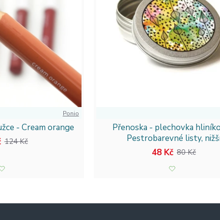
Ponio
užce - Cream orange
Přenoska - plechovka hliníko
Pestrobarevné listy, nižš
č
124 Kč
48 Kč
80 Kč