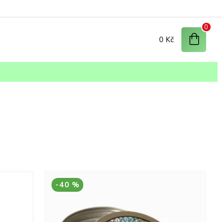
0
0 Kč
-40 %