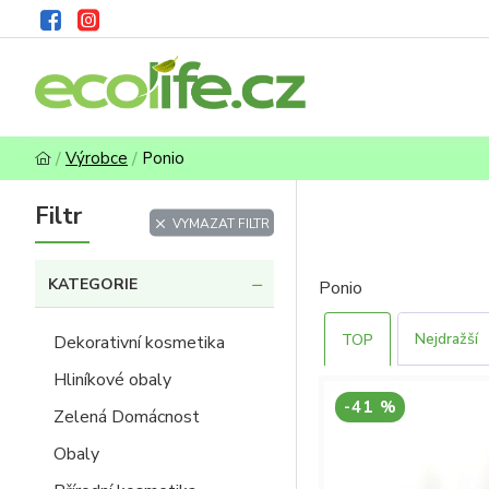
Výrobce
Ponio
Filtr
VYMAZAT FILTR
KATEGORIE
Ponio
Nejdražší
TOP
Dekorativní kosmetika
Hliníkové obaly
-41 %
Zelená Domácnost
Obaly