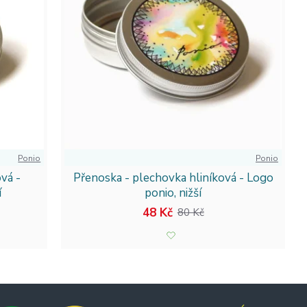
Ponio
Ponio
vá -
Přenoska - plechovka hliníková - Logo
í
ponio, nižší
48 Kč
80 Kč