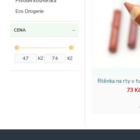
Přírodní kosmetika
Eco Drogerie
CENA
Kč
Kč
Rtěnka na rty v t
73 K