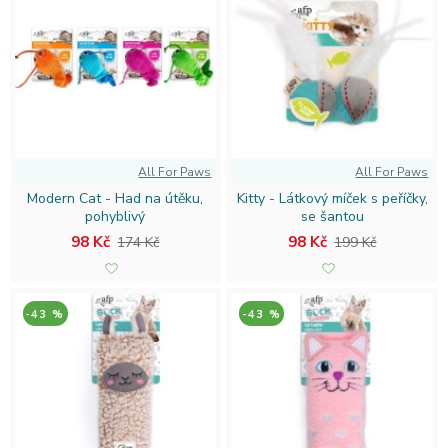
All For Paws
All For Paws
Modern Cat - Had na útěku,
Kitty - Látkový míček s peříčky,
pohyblivý
se šantou
98 Kč
98 Kč
174 Kč
199 Kč
-43 %
-43 %