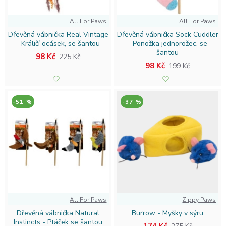
život. Objevte široký výběr, skvělé ceny i kvalitní péči – vše
All For Paws
All For Paws
na jednom místě!
Dřevěná vábnička Real Vintage
Dřevěná vábnička Sock Cuddler
- Králičí ocásek, se šantou
- Ponožka jednorožec, se
šantou
98 Kč
225 Kč
98 Kč
199 Kč
-51 %
-37 %
All For Paws
Zippy Paws
Dřevěná vábnička Natural
Burrow - Myšky v sýru
Instincts - Ptáček se šantou