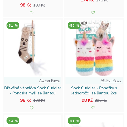
174 Kč
275 Kč
98 Kč
199 Kč
-51 %
-56 %
All For Paws
All For Paws
Dřevěná vábnička Sock Cuddler
Sock Cuddler - Ponožky s
- Ponožka myš, se šantou
jednorožci, se šantou 2ks
98 Kč
98 Kč
199 Kč
225 Kč
-43 %
-51 %