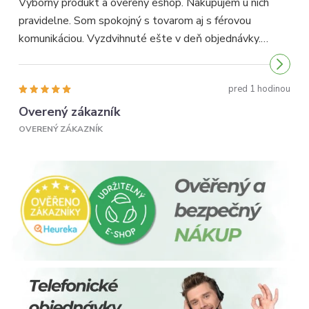
Výborný produkt a overený eshop. Nakupujem u nich
pravidelne. Som spokojný s tovarom aj s férovou
p
komunikáciou. Vyzdvihnuté ešte v deň objednávky.
p
Odporúčam...
pred 1 hodinou
Overený zákazník
OVERENÝ ZÁKAZNÍK