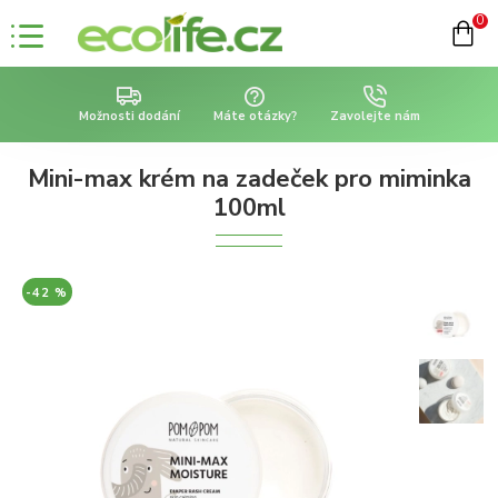
0
Možnosti dodání
Máte otázky?
Zavolejte nám
Mini-max krém na zadeček pro miminka
100ml
-42 %